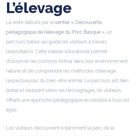
L’élevage
La visite débute par le
sentier « Découverte
pédagogique de l’élevage du Porc Basque »
, un
parcours balisé qui guide les visiteurs à travers
l’exploitation. Cette balade educational permet
d’observer les cochons Kintoa dans leur environnement
naturel et de comprendre les méthodes d’élevage
respectueuses du bien-être animal. Le parcours est
bien
balisé et ravissant
selon les témoignages de visiteurs,
offrant une approche pédagogique accessible à tous les
âges.
Les visiteurs découvrent notamment le parc de la