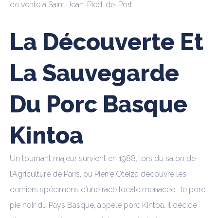
de vente à Saint-Jean-Pied-de-Port.
La Découverte Et
La Sauvegarde
Du Porc Basque
Kintoa
Un tournant majeur survient en 1988, lors du salon de
l’Agriculture de Paris, où Pierre Oteiza découvre les
derniers spécimens d’une race locale menacée : le porc
pie noir du Pays Basque, appelé porc Kintoa. Il décide