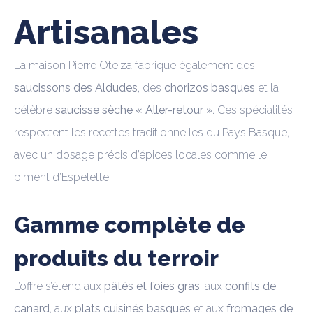
Artisanales
La maison Pierre Oteiza fabrique également des
saucissons des Aldudes
, des
chorizos basques
et la
célèbre
saucisse sèche « Aller-retour »
. Ces spécialités
respectent les recettes traditionnelles du Pays Basque,
avec un dosage précis d’épices locales comme le
piment d’Espelette.
Gamme complète de
produits du terroir
L’offre s’étend aux
pâtés et foies gras
, aux
confits de
canard
, aux
plats cuisinés basques
et aux
fromages de