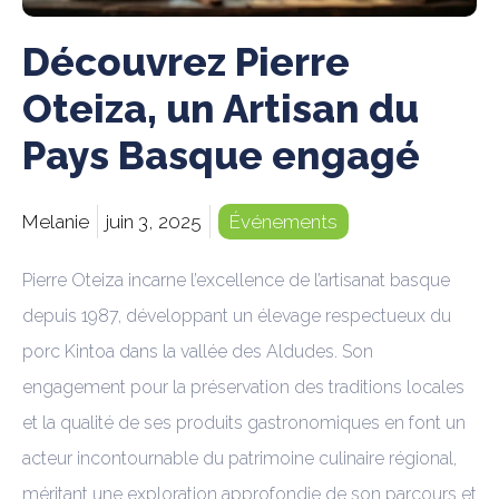
Découvrez Pierre
Oteiza, un Artisan du
Pays Basque engagé
Melanie
juin 3, 2025
Événements
Pierre Oteiza incarne l’excellence de l’artisanat basque
depuis 1987, développant un élevage respectueux du
porc Kintoa dans la vallée des Aldudes. Son
engagement pour la préservation des traditions locales
et la qualité de ses produits gastronomiques en font un
acteur incontournable du patrimoine culinaire régional,
méritant une exploration approfondie de son parcours et