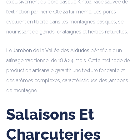
exclusivement du porc basque Kintoa, race sauvée de
l’extinction par Pierre Oteiza lui-même. Les porcs
évoluent en liberté dans les montagnes basques, se
nourrissant de glands, châtaignes et herbes naturelles.
Le
Jambon de la Vallée des Aldudes
bénéficie d’un
affinage traditionnel de 18 à 24 mois. Cette méthode de
production artisanale garantit une texture fondante et
des arômes complexes, caractéristiques des jambons
de montagne.
Salaisons Et
Charcuteries