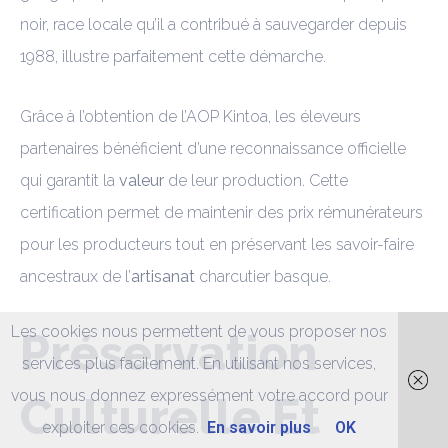
noir, race locale qu’il a contribué à sauvegarder depuis
1988, illustre parfaitement cette démarche.
Grâce à l’obtention de l’AOP Kintoa, les éleveurs
partenaires bénéficient d’une reconnaissance officielle
qui garantit la
valeur
de leur production. Cette
certification permet de maintenir des prix rémunérateurs
pour les producteurs tout en préservant les savoir-faire
ancestraux de l’
artisanat
charcutier basque.
Les cookies nous permettent de vous proposer nos
Préservation
services plus facilement. En utilisant nos services,
vous nous donnez expressément votre accord pour
Culturelle Et
exploiter ces cookies.
En savoir plus
OK