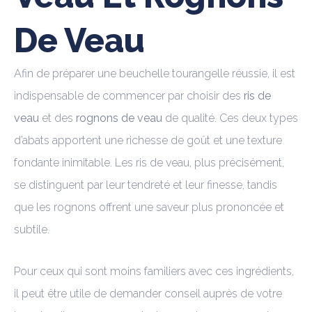
De Veau
Afin de préparer une beuchelle tourangelle réussie, il est
indispensable de commencer par choisir des
ris de
veau
et des
rognons de veau
de qualité. Ces deux types
d’abats apportent une richesse de goût et une texture
fondante inimitable. Les ris de veau, plus précisément,
se distinguent par leur tendreté et leur finesse, tandis
que les rognons offrent une saveur plus prononcée et
subtile.
Pour ceux qui sont moins familiers avec ces ingrédients,
il peut être utile de demander conseil auprès de votre