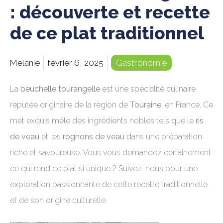
: découverte et recette
de ce plat traditionnel
Melanie
février 6, 2025
Gastronomie
La
beuchelle tourangelle
est une spécialité culinaire
réputée originaire de la région de
Touraine
, en France. Ce
met exquis mêle des ingrédients nobles tels que le
ris
de veau
et les
rognons de veau
dans une préparation
riche et savoureuse. Vous vous demandez certainement
ce qui rend ce plat si unique ? Suivez-nous pour une
exploration passionnante de cette recette traditionnelle
et de son origine culturelle.