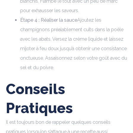
blanchis. Flambé le tout avec un peu de marc
pour exhausser les saveurs.
Étape 4 : Réaliser la sauce
Ajoutez les
champignons préalablement cuits dans la poêle
avec les abats. Versez la crème liquide et laissez
mijoter à feu doux jusqu’à obtenir une consistance
onctueuse. Assaisonnez selon votre goût avec du
sel et du poivre.
Conseils
Pratiques
Il est toujours bon de rappeler quelques conseils
pratiques lorsqu’on s’attaque à une recette aussi