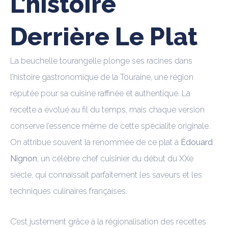
L’histoire
Derrière Le Plat
La beuchelle tourangelle plonge ses racines dans
l’histoire gastronomique de la Touraine, une région
réputée pour sa cuisine raffinée et authentique. La
recette a évolué au fil du temps, mais chaque version
conserve l’essence même de cette spécialité originale.
On attribue souvent la renommée de ce plat à
Édouard
Nignon
, un célèbre chef cuisinier du début du XXe
siècle, qui connaissait parfaitement les saveurs et les
techniques culinaires françaises.
C’est justement grâce à la régionalisation des recettes