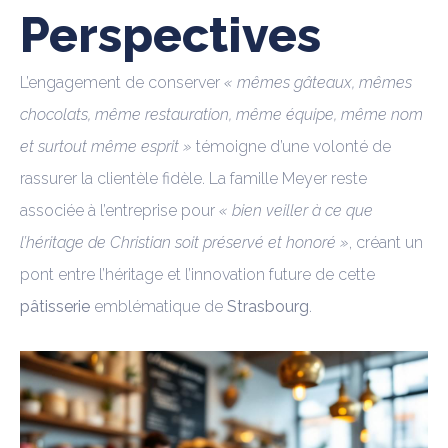
Perspectives
L’engagement de conserver
« mêmes gâteaux, mêmes
chocolats, même restauration, même équipe, même nom
et surtout même esprit »
témoigne d’une volonté de
rassurer la clientèle fidèle. La famille Meyer reste
associée à l’entreprise pour
« bien veiller à ce que
l’héritage de Christian soit préservé et honoré »
, créant un
pont entre l’héritage et l’innovation future de cette
pâtisserie
emblématique de
Strasbourg
.