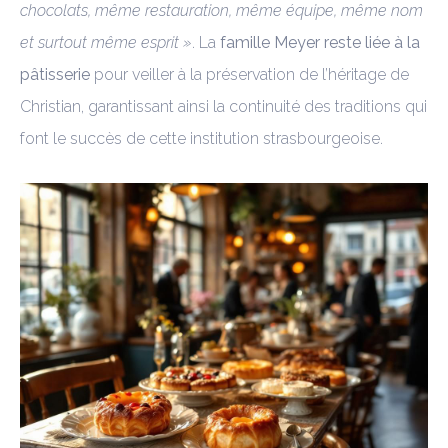
chocolats, même restauration, même équipe, même nom
et surtout même esprit »
. La
famille Meyer reste liée à la
pâtisserie
pour veiller à la préservation de l’héritage de
Christian, garantissant ainsi la continuité des traditions qui
font le succès de cette institution strasbourgeoise.