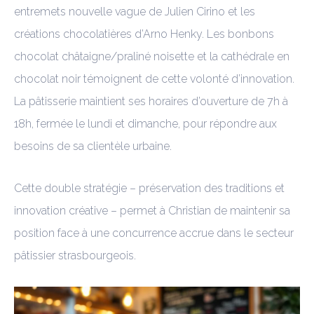
entremets nouvelle vague de Julien Cirino et les
créations chocolatières d’Arno Henky. Les bonbons
chocolat châtaigne/praliné noisette et la cathédrale en
chocolat noir témoignent de cette volonté d’innovation.
La pâtisserie maintient ses horaires d’ouverture de 7h à
18h, fermée le lundi et dimanche, pour répondre aux
besoins de sa clientèle urbaine.
Cette double stratégie – préservation des traditions et
innovation créative – permet à Christian de maintenir sa
position face à une concurrence accrue dans le secteur
pâtissier strasbourgeois.