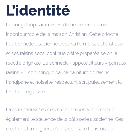
L’identité
Le
kougelhopf aux raisins
demeure l’emblème
incontournable de la maison Christian. Cette brioche
traditionnelle alsacienne, avec sa forme caractéristique
et ses raisins secs, continue d’être préparée selon la
recette originale. Le
schneck
– appelé ailleurs « pain aux
raisins » – se distingue par sa garniture de raisins,
frangipane et noisette, respectant scrupuleusement la
tradition régionale.
La
tarte streusel aux pommes et cannelle
perpétue
également l’excellence de la pâtisserie alsacienne. Ces
créations témoignent d’un savoir-faire transmis de