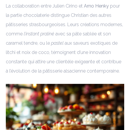
La collaboration entre Julien Cirino et
Arno Henky
pour
la partie chocolaterie distingue Christian des autres
pâtisseries strasbourgeoises. Leurs créations modernes,
comme
l’instant praliné
avec sa pâte sablée et son
caramel tendre, ou le
pastel
aux saveurs exotiques de
litchi et noix de coco, témoignent d’une innovation
constante qui attire une clientèle exigeante et contribue
à l’évolution de la pâtisserie alsacienne contemporaine.